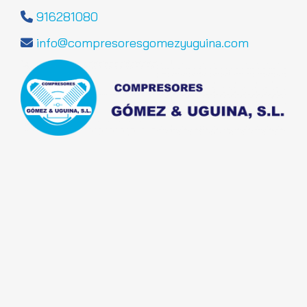
916281080
info
compresoresgomezyuguina.com